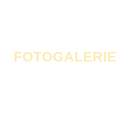
Třmeny
Sedlové kostry
Ceník
O třmenech
O sedlových kostrách
Konfigurátor třmenů
Konfigurátor koster
FOTOGALERIE
Konfigurátor Exposed wood
SEDLOVÉ KOSTR